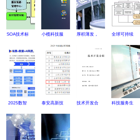
SOA技术标
小榄科技服
厚积薄发，
全球可持续
准在现代应
务社区 引
恩捷股份
发展论坛圆
用中的实践
领技术服务
CIBF2026
满落幕，首
与价值
与技术开发
三大新品重
发中国企业
新风潮
构锂电未来
碳数据库与
空地一体技
术成果
2025数智
泰安高新技
技术开发合
科技服务生
采购供应链
术产业开发
同（软件开
活，技术服
发展报告重
区 园区新
发2023
务及技术开
磅发布 技
闻 高新区
版）解析与
发 赋能未