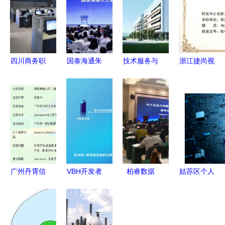
四川商务职
国泰海通朱
技术服务与
浙江捷尚视
业学院 入
健 聚焦服
合规边界
觉科技股份
学即入职，
务科技创
从非法验孕
有限公司
实训即实
新，赋能AI
事件看科技
安全服务运
战，直通名
全产业链的
开发的道德
营与技术创
企的技术摇
时空重构与
构建
新双轮驱动
篮
路径突围
广州丹霄信
VBH开发者
柏睿数据
姑苏区个人
息技术 以
中心 技术
以大数据核
软硬件技术
技术之力，
赋能供应链
心技术服务
开发 诚信
开创数字化
金融，助力
中小企业创
服务铸就技