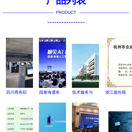
PRODUCT
----------------
四川商务职
国泰海通朱
技术服务与
浙江捷尚视
业学院 入
健 聚焦服
合规边界
觉科技股份
学即入职，
务科技创
从非法验孕
有限公司
实训即实
新，赋能AI
事件看科技
安全服务运
战，直通名
全产业链的
开发的道德
营与技术创