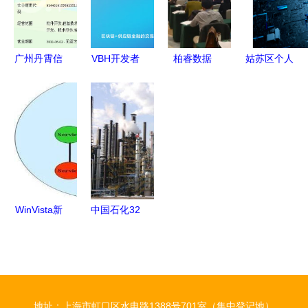
企的技术摇
时空重构与
构建
新双轮驱动
篮
路径突围
广州丹霄信
VBH开发者
柏睿数据
姑苏区个人
息技术 以
中心 技术
以大数据核
软硬件技术
技术之力，
赋能供应链
心技术服务
开发 诚信
开创数字化
金融，助力
中小企业创
服务铸就技
服务新时代
中小企业成
新发展
术新标杆
长
WinVista新
中国石化32
技术 WCF
种石油炼制
开发指南之
技术详解
构建服务
尖端工艺与
技术服务全
地址：上海市虹口区水电路1388号701室（集中登记地）